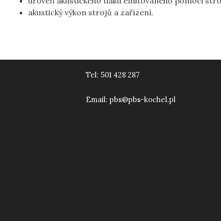
úroveň akustického tlaku emitovaného pomoci stroj
akustický výkon strojů a zařízení.
Tel:
501 428 287
Email:
pbs@pbs-kochel.pl