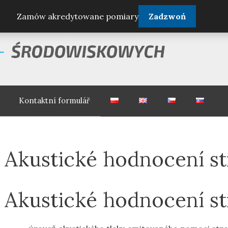
Zamów akredytowane pomiary
Zadzwoń
Kontaktní formulář
Akustické hodnocení str
Akustické hodnocení str