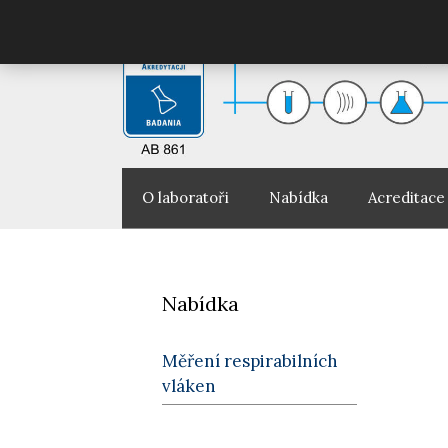
Přeskočit
na
obsah
O laboratoři
Nabídka
Acreditace
Nabídka
Měření respirabilních
vláken