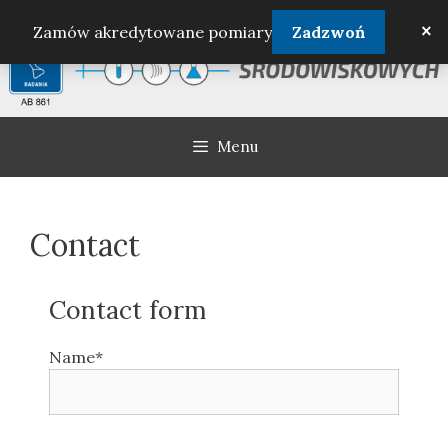
Skip
×
Zamów akredytowane pomiary
Zadzwoń
to
content
Menu
Contact
Contact form
Name*